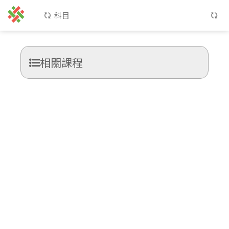
科目
相關課程