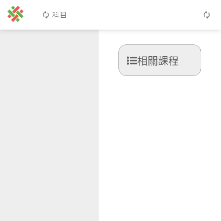
科目
相關課程