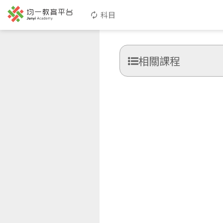
科目
相關課程