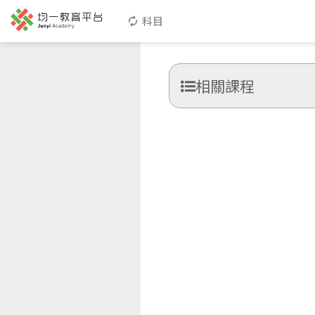
科目
相關課程