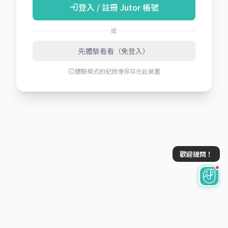
登入 / 註冊 Jutor 帳號
login
或
先體驗看看（免登入）
體驗模式的紀錄僅保存在此裝置
info
歡迎提問！