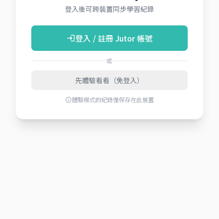
登入後可跨裝置同步學習紀錄
登入 / 註冊 Jutor 帳號
login
或
先體驗看看（免登入）
體驗模式的紀錄僅保存在此裝置
info