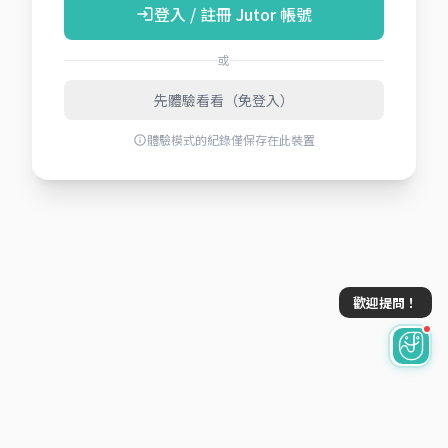
登入 / 註冊 Jutor 帳號
login
或
先體驗看看（免登入）
體驗模式的紀錄僅保存在此裝置
info
歡迎提問！