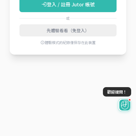
登入 / 註冊 Jutor 帳號
login
或
先體驗看看（免登入）
體驗模式的紀錄僅保存在此裝置
info
歡迎提問！