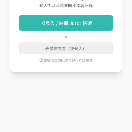
登入後可跨裝置同步學習紀錄
登入 / 註冊 Jutor 帳號
login
或
先體驗看看（免登入）
體驗模式的紀錄僅保存在此裝置
info