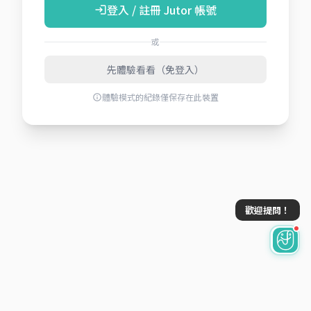
登入 / 註冊 Jutor 帳號
login
或
先體驗看看（免登入）
體驗模式的紀錄僅保存在此裝置
info
歡迎提問！