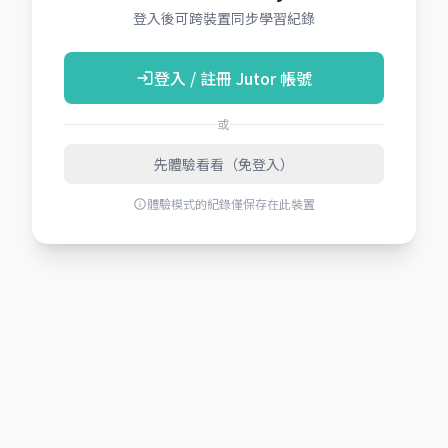
登入後可跨裝置同步學習紀錄
登入 / 註冊 Jutor 帳號
login
或
先體驗看看（免登入）
體驗模式的紀錄僅保存在此裝置
info