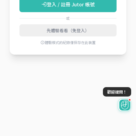
登入 / 註冊 Jutor 帳號
login
或
先體驗看看（免登入）
體驗模式的紀錄僅保存在此裝置
info
歡迎提問！