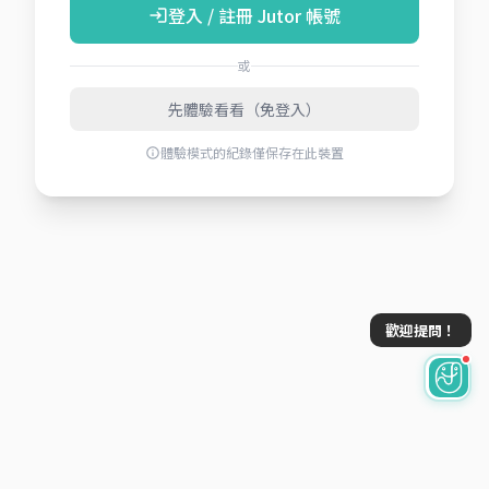
登入 / 註冊 Jutor 帳號
login
或
先體驗看看（免登入）
體驗模式的紀錄僅保存在此裝置
info
歡迎提問！