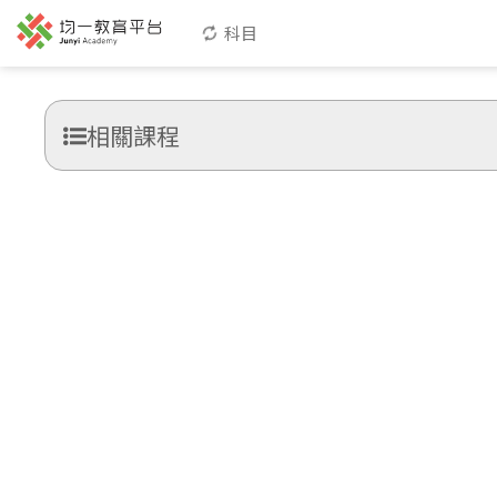
科目
相關課程