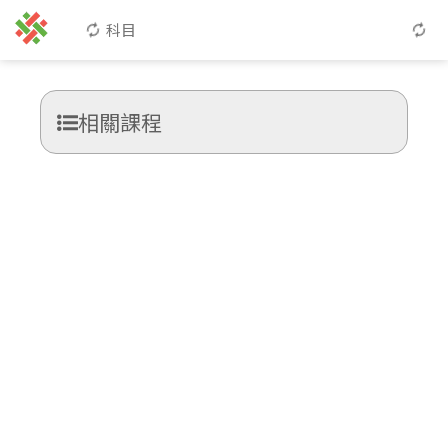
科目
相關課程