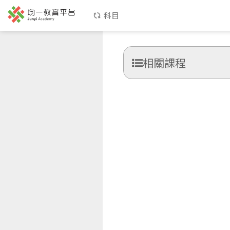
科目
相關課程