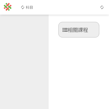
科目
相關課程