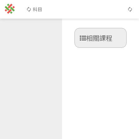
科目
相關課程