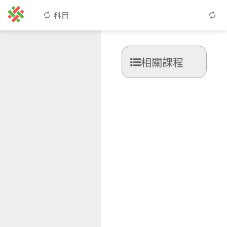
科目
相關課程