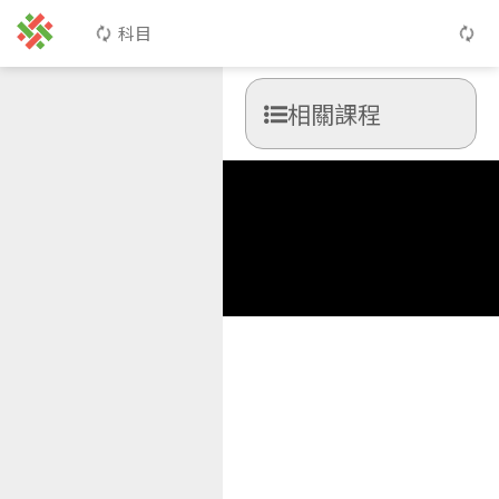
科目
相關課程