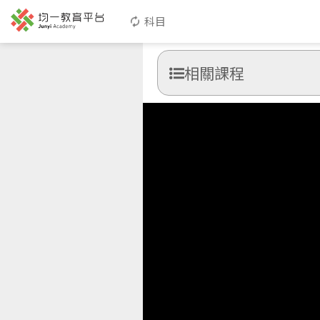
科目
相關課程