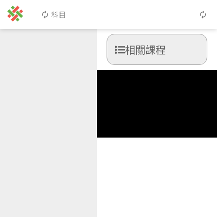
科目
相關課程