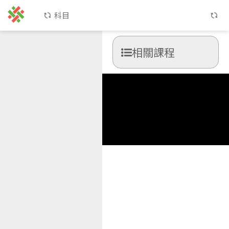
科目
相關課程