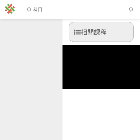
科目
相關課程