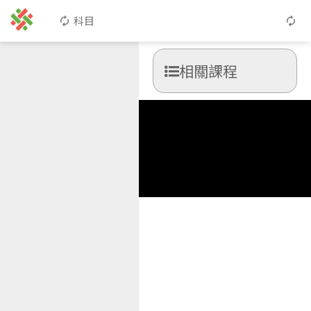
科目
相關課程