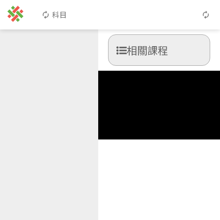
科目
相關課程