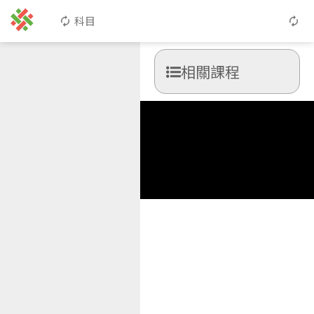
科目
相關課程