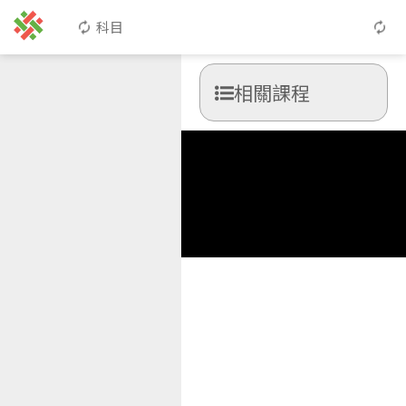
科目
相關課程