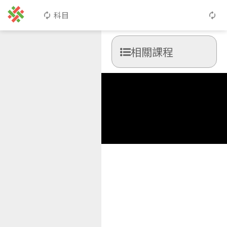
科目
相關課程