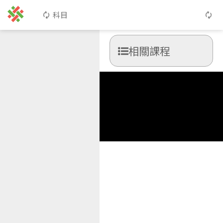
科目
相關課程