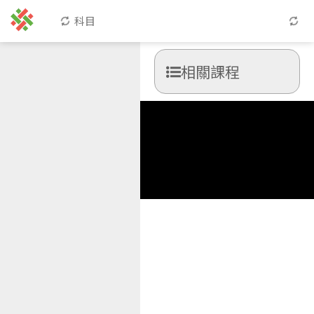
科目
相關課程