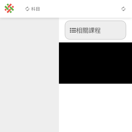
科目
相關課程