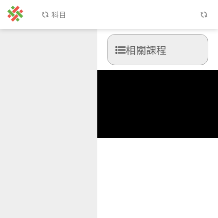
科目
相關課程