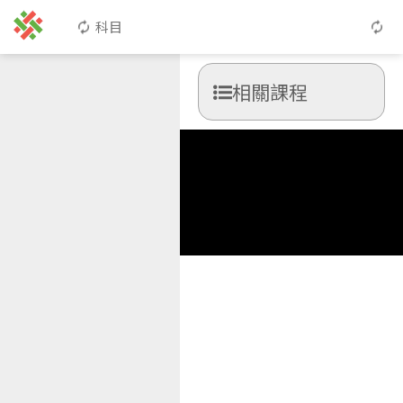
科目
相關課程