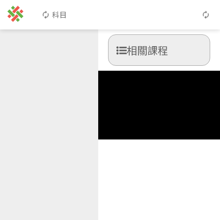
科目
相關課程