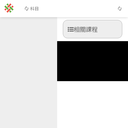
科目
相關課程