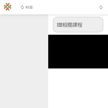
科目
相關課程