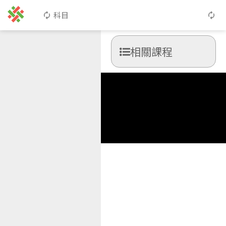
科目
相關課程