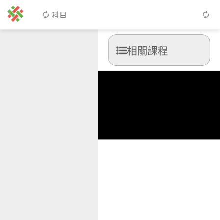
科目
相關課程