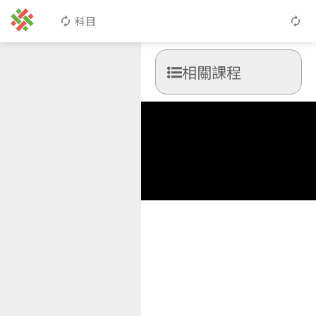
科目
相關課程