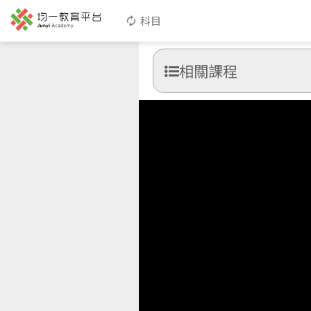
科目
相關課程