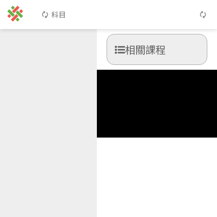
科目
相關課程