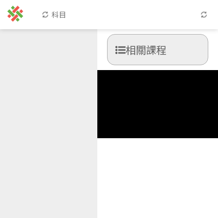
科目
相關課程