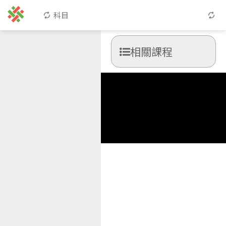
科目
相關課程