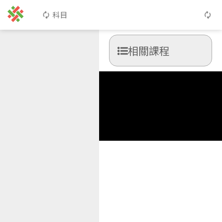
科目
相關課程