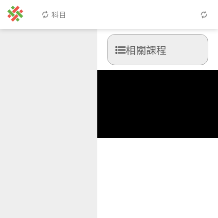
科目
相關課程