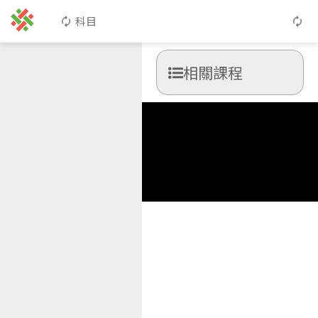
科目
相關課程