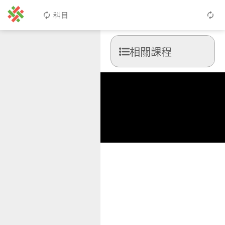
科目
相關課程