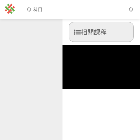
科目
相關課程