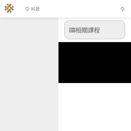
科目
相關課程